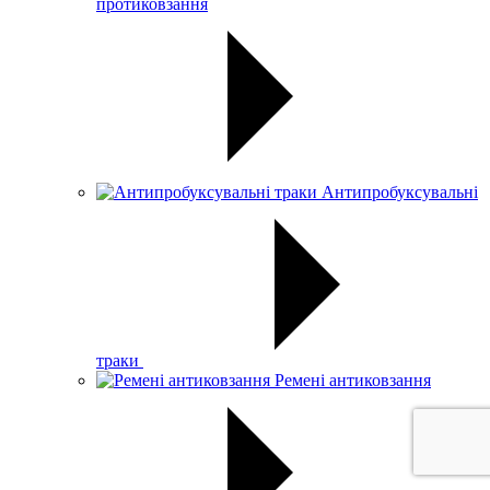
протиковзання
Антипробуксувальні
траки
Ремені антиковзання