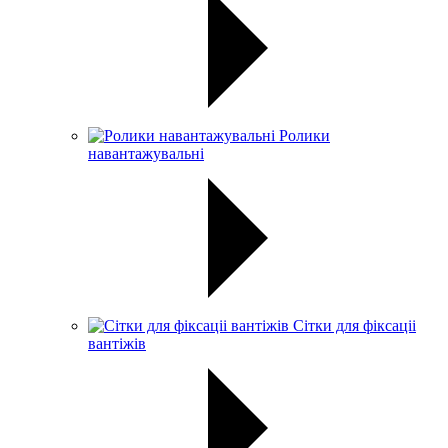
Ролики
навантажувальні
Сітки для фіксаціі
вантіжів