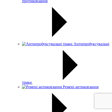
протиковзання
Антипробуксувальні
траки
Ремені антиковзання