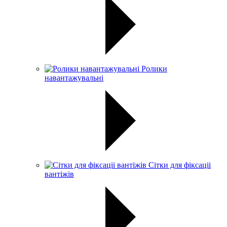
Ролики
навантажувальні
Сітки для фіксаціі
вантіжів