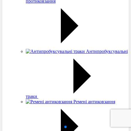
протиковзання
Антипробуксувальні
траки
Ремені антиковзання