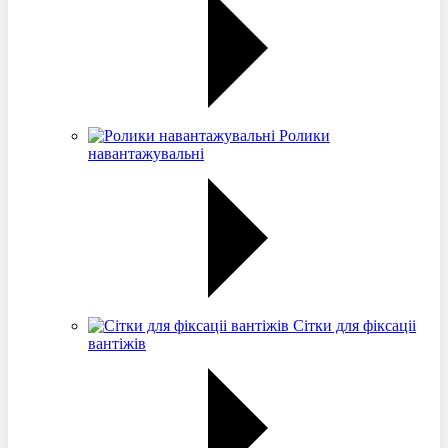
Ролики
навантажувальні
Сітки для фіксаціі
вантіжів