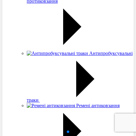
протиковзання
Антипробуксувальні
траки
Ремені антиковзання