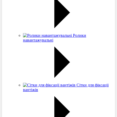
Ролики
навантажувальні
Сітки для фіксаціі
вантіжів