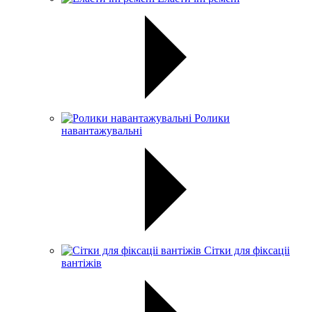
Ролики
навантажувальні
Сітки для фіксаціі
вантіжів