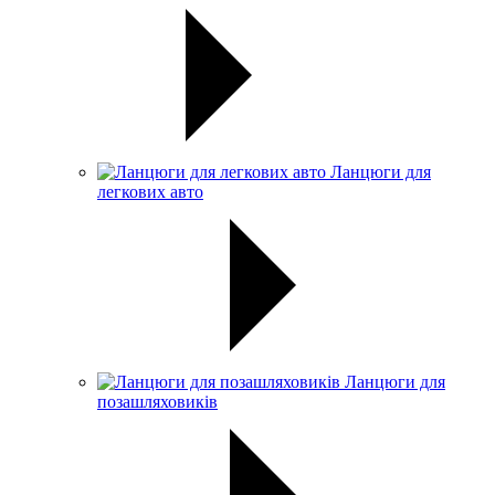
Ланцюги для
легкових авто
Ланцюги для
позашляховиків