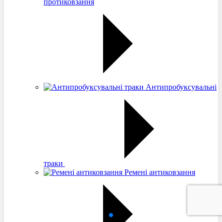
протиковзання
Антипробуксувальні
траки
Ремені антиковзання