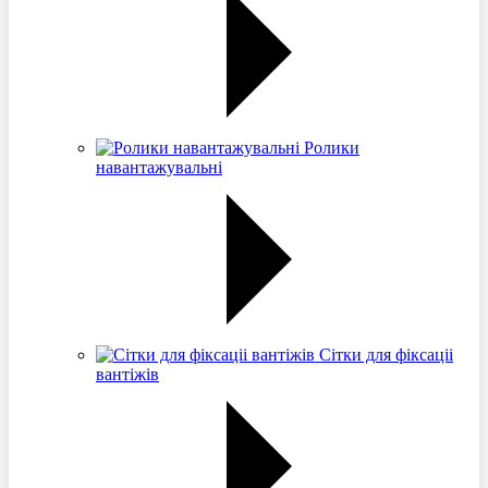
Ролики
навантажувальні
Сітки для фіксаціі
вантіжів