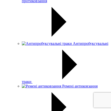
протиковзання
Антипробуксувальні
траки
Ремені антиковзання