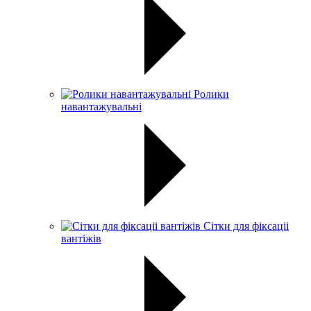
Ролики
навантажувальні
Сітки для фіксаціі
вантіжів