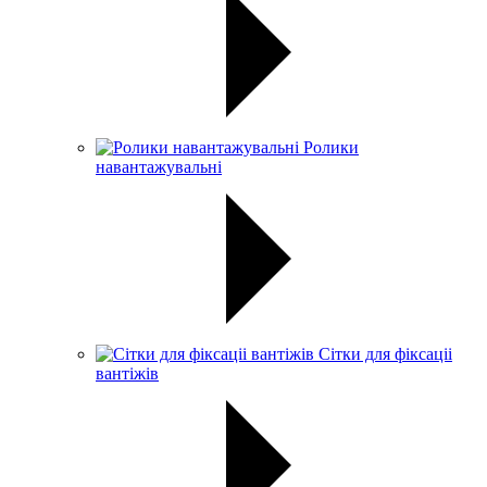
Ролики
навантажувальні
Сітки для фіксаціі
вантіжів