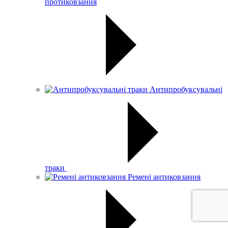
протиковзання
Антипробуксувальні
траки
Ремені антиковзання