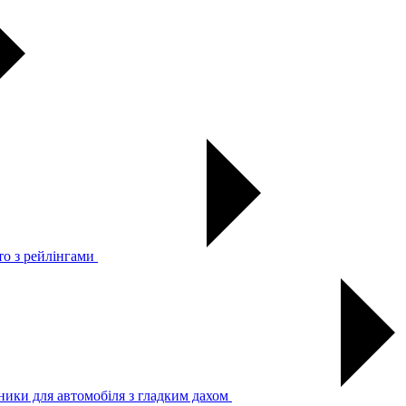
то з рейлінгами
ники для автомобіля з гладким дахом