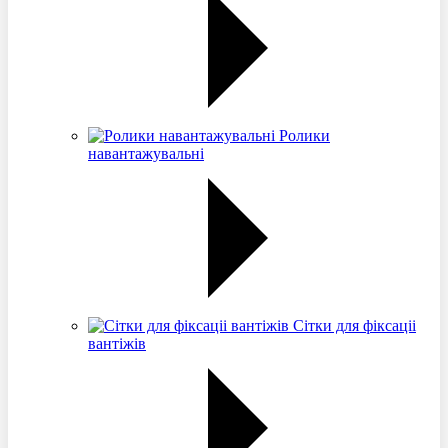
Ролики
навантажувальні
Сітки для фіксаціі
вантіжів