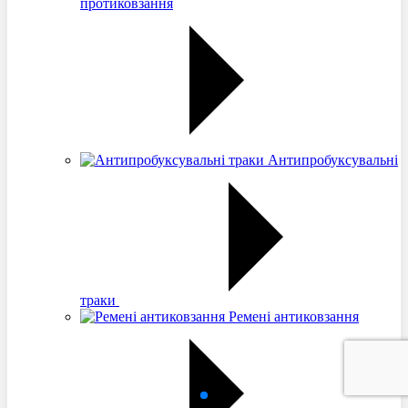
протиковзання
Антипробуксувальні
траки
Ремені антиковзання