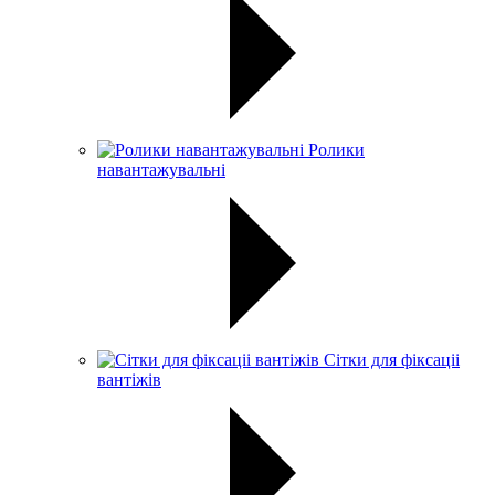
Ролики
навантажувальні
Сітки для фіксаціі
вантіжів