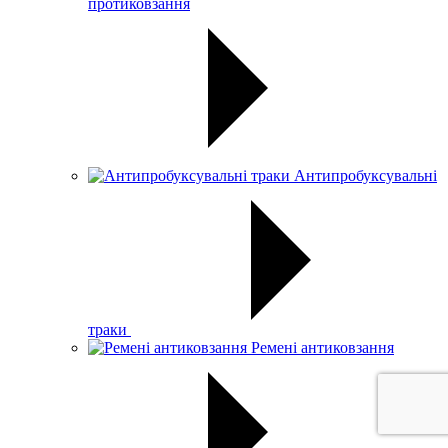
протиковзання
Антипробуксувальні
траки
Ремені антиковзання