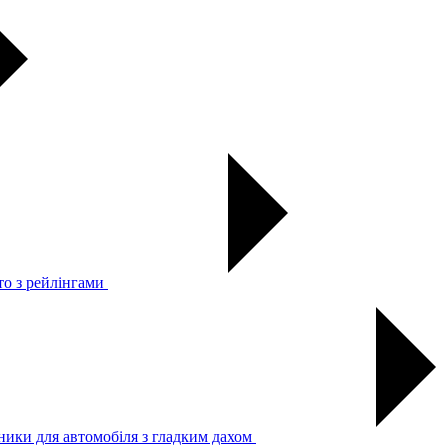
то з рейлінгами
ники для автомобіля з гладким дахом