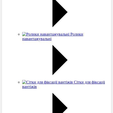
Ролики
навантажувальні
Сітки для фіксаціі
вантіжів