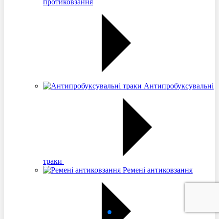
протиковзання
Антипробуксувальні
траки
Ремені антиковзання