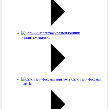
Ролики
навантажувальні
Сітки для фіксаціі
вантіжів