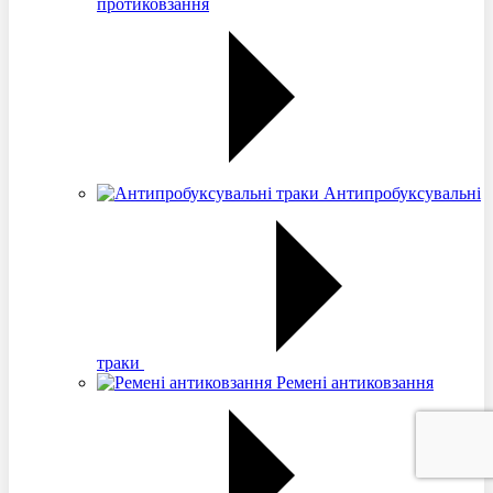
протиковзання
Антипробуксувальні
траки
Ремені антиковзання