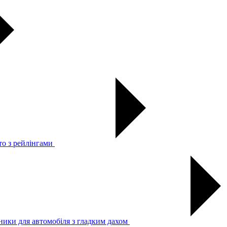
то з рейлінгами
ники для автомобіля з гладким дахом