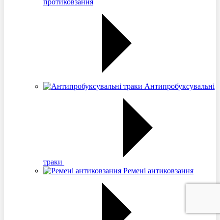
протиковзання
Антипробуксувальні
траки
Ремені антиковзання