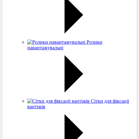
Ролики
навантажувальні
Сітки для фіксаціі
вантіжів