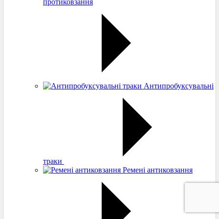
протиковзання
Антипробуксувальні
траки
Ремені антиковзання