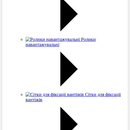
Ролики
навантажувальні
Сітки для фіксаціі
вантіжів