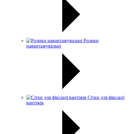
Ролики
навантажувальні
Сітки для фіксаціі
вантіжів