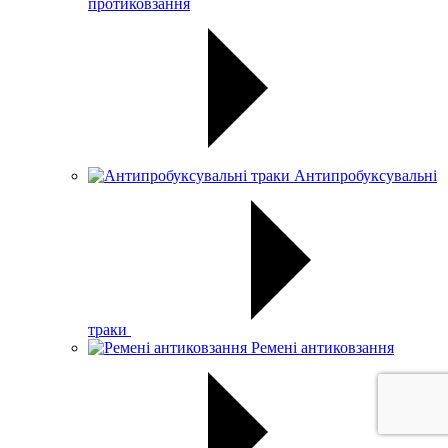
протиковзання
Антипробуксувальні
траки
Ремені антиковзання