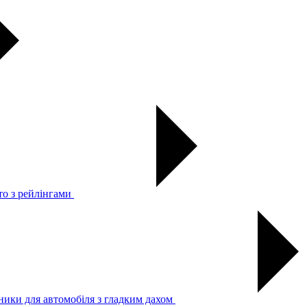
то з рейлінгами
ники для автомобіля з гладким дахом