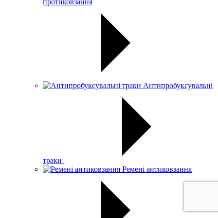
протиковзання
Антипробуксувальні
траки
Ремені антиковзання