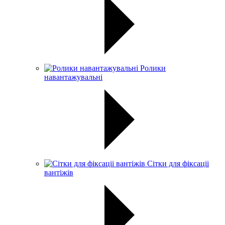
Ролики
навантажувальні
Сітки для фіксаціі
вантіжів