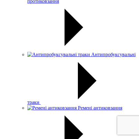
протиковзання
Антипробуксувальні
траки
Ремені антиковзання