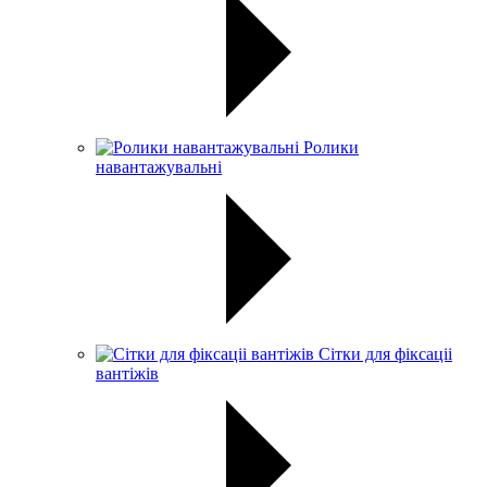
Ролики
навантажувальні
Сітки для фіксаціі
вантіжів