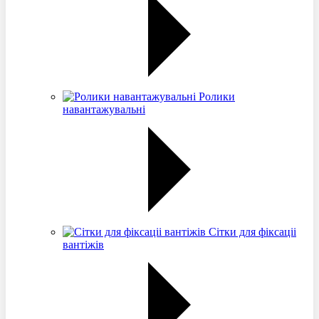
Ролики
навантажувальні
Сітки для фіксаціі
вантіжів