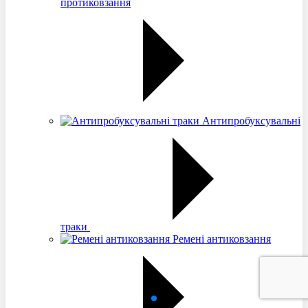
протиковзання
Антипробуксувальні
траки
Ремені антиковзання