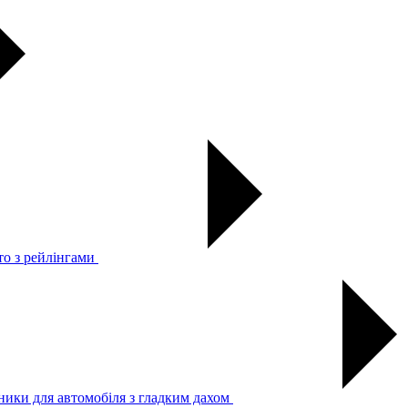
то з рейлінгами
ники для автомобіля з гладким дахом