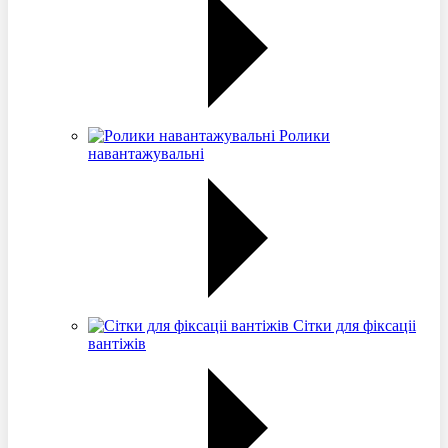
Ролики
навантажувальні
Сітки для фіксаціі
вантіжів