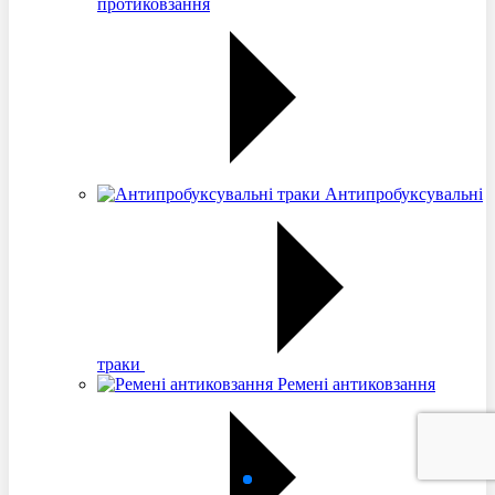
протиковзання
Антипробуксувальні
траки
Ремені антиковзання