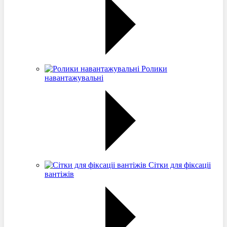
Ролики
навантажувальні
Сітки для фіксаціі
вантіжів