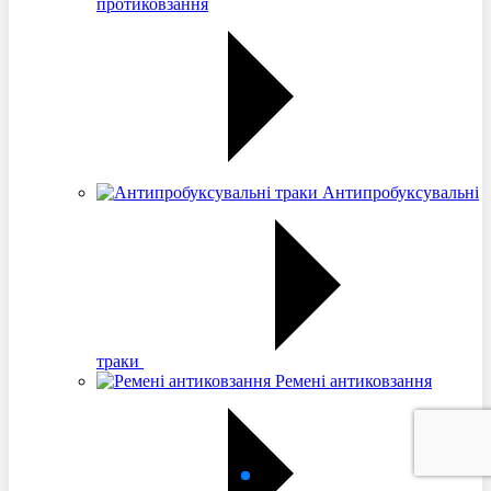
протиковзання
Антипробуксувальні
траки
Ремені антиковзання