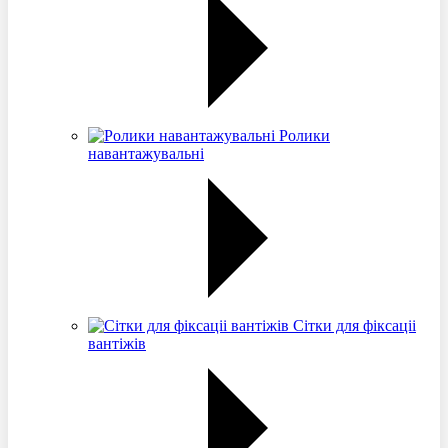
Ролики
навантажувальні
Сітки для фіксаціі
вантіжів