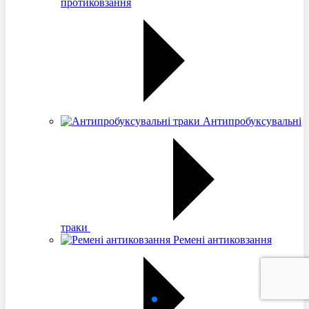
протиковзання
Антипробуксувальні
траки
Ремені антиковзання